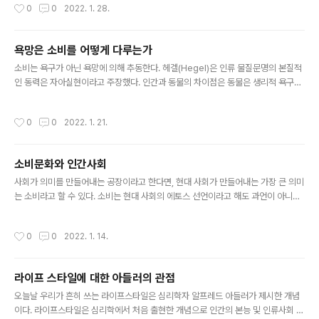
작성시간
0
0
2022. 1. 28.
특정 대상을 얻기 위해 그에 상응하는 비용을 지불해야 한다. 이때, 대상에 대한 욕망
의 크기가 클수록 개인이 지불할 수 있다고 생각하는 금액의 최고치가 높아진다. 따
라서 특정 물품의 가치는 해당 물품을 욕망하는 개인들의 욕망의 크기에 따라 달라진
욕망은 소비를 어떻게 다루는가
다. ‘가치’ 혹은 ‘가치체계’에 관한 담론은 철학이나 사회학 분야에서 오랜 기간 연구
글 내용
되었다. 사회학은 가치를 인간의 삶에 있어 궁극적으로 옳..
소비는 욕구가 아닌 욕망에 의해 추동한다. 헤겔(Hegel)은 인류 물질문명의 본질적
인 동력은 자아실현이라고 주장했다. 인간과 동물의 차이점은 동물은 생리적 욕구를
만족한 후에 더 이상 상위 단계의 욕구가 없지만 인간은 끊임없이 새로운 욕구를 추
구한다는 것이다. 이는 라캉의 욕망이론에서도 확인할 수 있다. 라캉은 익히 인간에
작성시간
0
0
2022. 1. 21.
게서는 욕구는 배제되고 욕망만이 남았다고 지적한 적 있다. 그에 따르면 인간의 욕
구에서 필요를 빼면 욕망이 남는다. 바꿔서 말하자면 인간은 필요를 충족하는 것만으
로는 절대로 욕구의 충족 상태에 다다를 수 없다. 생물학적이고 본능적인, 즉 생존의
소비문화와 인간사회
욕구가 충족된 뒤에도 욕망이란 여집합이 남기 때문이다. 인간의 이러한 욕망은 외적
글 내용
대상을 향하는 것으로, 원하는 것은 자신의 것으로 만들고자 ..
사회가 의미를 만들어내는 공장이라고 한다면, 현대 사회가 만들어내는 가장 큰 의미
는 소비라고 할 수 있다. 소비는 현대 사회의 에토스 선언이라고 해도 과언이 아니다.
오늘날 소비는 인간다운 삶을 위한 우리 자신과 세상에 대한 성찰이다. 그런 의미에
서 장 보드리야르는 현대 사회를 ‘소비사회’로 명명한 바가 있다. 또한, 사회의 역할
작성시간
0
0
2022. 1. 14.
중 의미 있는 삶을 배양하는 온상의 역할은 필수적이며 불가결하고, 그런 맥락에서
소비사회라는 온상 밑의 모든 인간, 더 나아가 모든 살아있는 생물들은 ‘소비’하는 삶
을 살게 된다. 과거 인류가 유목 생활을 버리고 농경 생활을 시작한 것처럼 오늘날 우
라이프 스타일에 대한 아들러의 관점
리는 소비사회에 진입하면서 노동의 삶보다 소비하는 삶이 더 중요한 사회로 진입하
글 내용
게 되었다. 소비사회라는 용어는 곧 사회의 모든 구성..
오늘날 우리가 흔히 쓰는 라이프스타일은 심리학자 알프레드 아들러가 제시한 개념
이다. 라이프스타일은 심리학에서 처음 출현한 개념으로 인간의 본능 및 인류사회 문