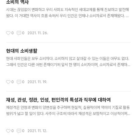
소비의 역사
리적 요소 사이의 복잡한 상호작용 때문에 결정된다. 즉 소비자는 문화적 존재인 동
글 내용
시에 생리적 존재라고 할 수 있다. 문화적 환경에 따라 소비와 관련..
시대는 끊임없이 변화하고 우리 사회도 지속적인 세대교체를 통해 진보하고 발전해
왔다. 이 거대한 역사의 흐름 속에서 우리 인간은 언제나 소비자로서 존재해왔다. 여
기서 소비는 단순한 구매 행동의 의미에 국한되지 않고 사회문화적으로 부여된 이미
지가 사물의 가치를 변화시키는 구조 그 자체를 의미하다. 따라서 소비의 개념은 인
작성시간
0
0
2021. 11. 26.
류사회의 특성을 가장 잘 반영하는 단어이며, 우리는 모두 소비자라는 신념 아래에서
살아가기에 마치 소비라는 종교적 추종 의식을 가지고 살아간다고 말할 수 있다. 또
한, 우리는 타인과 구별되고자 하는 욕망을 지니고 있다. 소비를 추종하기에 현대 사
현대의 소비생활
회에서는 개성의 표현 역시 소비를 통해 표현된다. 역설적인 사실은 타인과 구별되기
글 내용
위해 행하는 소비는 우리를 더욱 획일화한다는 점이다. 장 보드리야르..
현대 사회인들은 모두 소비자다. 소비하지 않고 살아갈 수 있는 이들은 아무도 없다.
그래서 인간은 다른 어떤 존재이기에 앞서 한 명의 소비자이며, 소비자로서 존재하는
것이 곧 우리의 권리이자 의무가 된 것이다. 불안한 현대 사회에서 소비는 우리의 욕
망과 목표를 사로잡았다. 많은 인간에게 있어 이제 ‘살아가면서 무엇을 이루어내는
작성시간
0
0
2021. 11. 19.
가?’보다는 ‘무엇을 소비하는 삶을 사느냐?’가 더 중요한 문제가 되었다. 무엇인가를
소비한다는 것은 자신을 표현하는 것과 같은 의미가 되었다. 우리는 생존을 위해 끊
임없이 자원을 소모한다. 생존을 위해 필연적으로 발생하는 자원 소모는 소비라는 개
재성, 관성, 정관, 인성, 편인격의 특성과 직무에 대하여
념으로 얼마든지 치환될 수 있다. 소비는 우리의 타고난 기질이자 천성에 맞닿아 있
글 내용
다고 볼 수 있으며. 소비 행위는 역사상 가장 오래된 인간..
재성격은 안정과 변화의 양면성을 추구하며 현실적, 실용적이며 역마의 기질로 활동
범위가 넓고 할 일이 많다. 사주의 구조에 따라서 재성격은 모험적이고 이상적이며
개방적인 성향이 더 강해 대인관계가 넓고 원만하고 사교적인 면과 모험 변화를 싫어
하며 소신과 환경과의 조화를 우선시하는 경향이 강하게 나타날 수도 있다. 무역업,
작성시간
0
0
2021. 11. 12.
사업 등에 소질을 보이거나 사주 구조에 따라서는 경리·재무·금융부문의 직장생활,