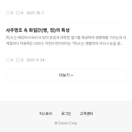
천미에서는 “戊土는 단단하고 무거우니 그 자체로 중도를 지키며 올바르다. 고요하
면 기(氣)를 거두고 동하여 기(氣)를 열어 만물을 관장한다. 水로서 윤택해지면 만물
작성시간
0
0
2021. 10. 1.
을 생하고, 火로서 조열 하면, 만물이 병든다. 만약 간곤(艮坤)에 있으면 충(寅申沖)
을 두려워하니 당연히 고요하여야 한다."고 하였다. 戊는 "적당한 열기를 안으로 품
고 있으며 중도지기의 상으로 사계절을 두루 살핀다. 춘하(春夏)에는 기가 열려서 만
사주명조 속 화일간(병, 정)의 특성
물을 성장시키고 추동(秋冬)은 기가 모여서 만물을 수렴한다. 적당한 수분은 戊에서
글 내용
만물의 성장에 유익하지만, 지나치게 열기가 많은 건조..
丙火는 태양에 비유되어 빛의 밝음과 따뜻한 열기를 제공하여 생명체를 기르는데 사
계절마다 작용력은 다르다. 적천수천미에서는 "丙火는 맹렬하여 서리나 눈을 얕잡
아보고 업신여긴다. 능히 庚金을 제련시킬 수 있으나 辛金을 만나면 도리어 두려워
한다(丙申合水). 土의 무리에게 자애를 베풀며, 水가 날뛰어도 절개를 드러낸다.
작성시간
0
0
2021. 9. 24.
寅午戌 화국(火局)을 이루고 있을 때 甲木이 오면 모든 것을 태워 없앤다."고 하였
다. 丙은 태양에 비유되어 밝은 빛으로 어둠을 밝게 하는 힘이 있으니 희망적인 메시
지를 준다. 또한 예(禮)를 표상하여 예의범절을 중요시하는데 화기가 적절하지 못하
더보기
면 무례를 범할 수 있다. 丙은 "사물의 동작이나 형상을 관찰해서 보고 배우는 능력
이 탁월하다. 밖으로 펼치고 활동하는 것이니 사회에 적극적으로 참여한다..
의안내
티스토리
로그인
고객센터
© Daum Corp.