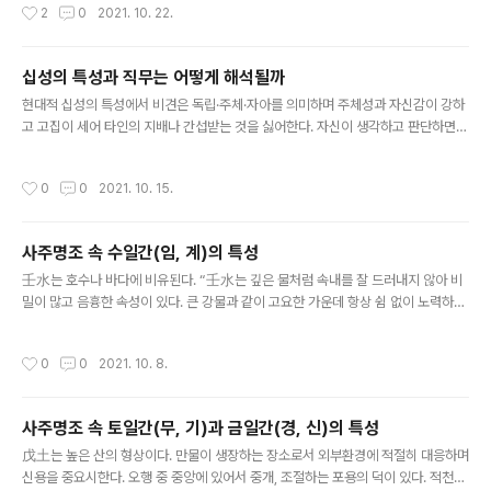
작성시간
2
0
2021. 10. 22.
글자와의 관계 및 대운, 세운의 흐름도 함께 보면서 상호 연관성 분석으로 직업, 직무
속성의 포괄적 의미가 있다. 예를 들면 정관격이지만 재생관의 구조와 관인상생의 구
조는 직무 속성이 다를 수 있다. 음양오행의 생극제화에 의해 분류한 비견격, 겁재격,
십성의 특성과 직무는 어떻게 해석될까
식신격, 상관격, 편재격, 정재격, 편관격, 정관격, 편인격, 정인격에 대한 특성은 다음
글 내용
과 같다. 비견격은 일간과 같은 오행으로 음양..
현대적 십성의 특성에서 비견은 독립·주체·자아를 의미하며 주체성과 자신감이 강하
고 고집이 세어 타인의 지배나 간섭받는 것을 싫어한다. 자신이 생각하고 판단하면
설정된 목표에 집중하며 추진력이 강하다. 신체활동이나 대인관계가 활발한 분야, 독
립적인 사업이 적합하다. 대표적 비견 직무로는 유통업, 영업, 운송, 노무 등에 해당하
작성시간
0
0
2021. 10. 15.
는 직무나 기술이 필요한 수리, 보수. 직무 등이 있다. 겁재는 교만·경쟁·파재(破財)
를 의미한다. 독단성이 강하고 남에게 지는 것을 싫어하고 승부 기질이 강하다. 비겁
과 같이 자존심이 강하며 성취욕과 추진력이 있다. 신체활동과 대인관계가 활발한 분
사주명조 속 수일간(임, 계)의 특성
야, 독립적인 사업이 적합하며 겁재가 강할 때는 경쟁력이 요구되는 조직관리 분야에
글 내용
적합하다. 대표적 겁재 직무로는 유통, 영업, 운송, 물..
壬水는 호수나 바다에 비유된다. “壬水는 깊은 물처럼 속내를 잘 드러내지 않아 비
밀이 많고 음흉한 속성이 있다. 큰 강물과 같이 고요한 가운데 항상 쉼 없이 노력하는
자세로 새로운 것을 탐구하여 모든 방면에 지혜로우며 듣고 말하는 능력과 장단점을
잘 파악한다. 매사에 서두르지 않고 전진하려는 의욕은 좋으나 기회주의적인 성향으
작성시간
0
0
2021. 10. 8.
로 변하는 경우가 많다. 한번 틀어지면 차갑고 냉정해지고, 의심이 많아 남을 못 믿거
나 포용력이 떨어지는 경향이 있다." 적천수천미에서는 "壬水는 강으로 통하니 金의
기를 설하여 강한 가운데 덕(德)이 있으며 두루 흘러 머물지 않는다. 癸水가 천간에
사주명조 속 토일간(무, 기)과 금일간(경, 신)의 특성
투출하면 하늘에는 솟구치고 땅에서는 막힘없는 기세를 이룰 것이다. 화(化)하면 유
글 내용
정하고, 종(從)하면 서로 이루게 된다"라고 하였다. 壬..
戊土는 높은 산의 형상이다. 만물이 생장하는 장소로서 외부환경에 적절히 대응하며
신용을 중요시한다. 오행 중 중앙에 있어서 중개, 조절하는 포용의 덕이 있다. 적천수