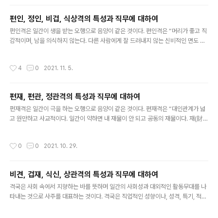
지식·기술·자격증을 지니고 안정된 고정 사업을 하는 것이 좋다. 관성격은 명예를 중
요시하고 원리원칙을 준수하며 책임감이 필요한 직업환경이 중요하다. 관성격이 능
편인, 정인, 비겁, 식상격의 특성과 직무에 대하여
력을 발휘하기 어려운 환경에 처하면, 원칙을 고수하고 융통성이 부족하여 고집을 부
글 내용
리게 된다. 정신적인 스트레스와 관련이 많다. 군인·경찰·검찰·수사기..
펀인격은 일간이 생을 받는 오행으로 음양이 같은 것이다. 편인격은 “머리가 좋고 직
감적이며, 남을 의식하지 않는다. 다른 사람에게 잘 드러내지 않는 신비적인 면도 있
으며, 비현실적인 면도 있다. 호기심이 많으며 한 곳에 몰두하면 전문가가 될 수도 있
으나, 변덕스럽기도 하고 게으르며 기회주의자 기질도 있다. 한 가지에 만족하지 못
작성시간
4
0
2021. 11. 5.
하고 취미를 직업처럼 삼아서 두 가지 일을 한다.”. “편재나 정재로 제화가 되는지를
살펴야 하는데, 일간이 신약하면 편인이 하나만 있어도 정인처럼 작용하므로 극제가
불필요하다. 임기응변, 두뇌 회전, 눈치가 빠르고 순발력, 기회 포착에도 빠르다. 호기
편재, 편관, 정관격의 특성과 직무에 대하여
심이 강하고 특화된 방면에 몰두할 전문가적 소질이 있다. 편인격이 편재가 있어서
글 내용
잘 정화가 되면 정인격보다 좋다. 재성이 없는 편인..
펀재격은 일간이 극을 하는 오행으로 음양이 같은 것이다. 편재격은 “대인관계가 넓
고 원만하고 사교적이다. 일간이 약하면 내 재물이 안 되고 공동의 재물이다. 재(財)
는 내가 극(剋)을 하는 것이고 사용하는 것이며 정관을 생을 해주는 것이니 아름답
다. 편재격은 하고 싶은 일도 많고, 대인관계가 넓고 원만하며 사교적이다. 관성이 없
작성시간
0
0
2021. 10. 29.
는 편재는 내 것이 되기 힘들며, 관성을 용신으로 사용할 경우 금융계통 관리직의 직
장생활이 좋다. 편재격에서 식상, 특히 식신을 쓰는 경우 사업가 기질이 있다.” 주변
의 사물·환경을 빨리 파악하며 계산 능력이 빠르고 일을 즐기고 돈에 대한 안목이 있
비견, 겁재, 식신, 상관격의 특성과 직무에 대하여
다. 편재격은 모험적, 도전적, 사교성, 유통성, 흡수성 강함, 목표 달성, 통제와 관리,
글 내용
경영성과에 참여하는 직무 속성 분야에서 종사..
격국은 사회 속에서 지향하는 바를 뜻하며 일간의 사회성과 대외적인 활동무대를 나
타내는 것으로 사주를 대표하는 것이다. 격국은 직업적인 성향이나, 성격, 특기, 적성
등의 분야에 큰 영향을 미치고 있다. 십성은 일간의 생극 관계를 비교하여 특성을 분
석하는 것으로 협의적 함의를 지니지만 격국은 사주 원국의 일간을 비롯한 나머지 7