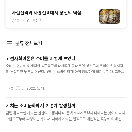
사길신격과 사흉신격에서 상신의 역할
0
0
조회
2
분류 전체보기
주요 글 목록
고전사회이론은 소비를 어떻게 보았나
글 내용
소비는 인간의 외재적인 생존요구와 내재욕망을 내포한 행위로써 우리의 일상생활
의 본질적인 부분을 이룬다. 우리는 소비에 대해 아직 정확하게 알지 못한다. 그러나
우리는 우리 자신이 소비사회에 살고 있다고 자연스레 받아들인다. 하지만 소비란 개
념 자체와 소비사회가 동등한 층위의 개념은 아니다. 소비사회는 소비주의를 이데올
작성시간
0
0
2022. 5. 11.
로기로 삼고 있는 사회형태다. 다시 말해서, 소비주의의 등장은 소비를 이론화한 중
요한 연결점이다. 전통적으로 소비는 물자를 사용하거나 소모하는 것을 의미한다. 그
러다 인류가 부족-집단 사회를 구성한 이후로는 가치창출 혹은 사회의 구성에 깊숙
가치는 소비문화에서 어떻게 발생할까
이 연관된 개념이 되었다. 오늘날 사회의 비약적 발전과 함께 사회의 구성요소 중 하
글 내용
나인 소비는 다양한 학자들의 관심 영역으로 떠올랐다. 마르크스의 관점에 ..
짐멜에 따르면 가치는 인간의 노동이나 더 큰 사회체계로부터 나타나는 것이 아니라
교환으로부터 파생되는 것이다. 따라서 가치는 전적으로 개인적인 욕망에 의해 발생
한다고 할 수 있다. 여기서 말하는 가치는 주로 경제학적 ‘가치’ 이론에서 출발한다.
경제학의 가치 담론은 사회는 개인으로 구성되어 있다는 것을 전제로 한다. 개인은