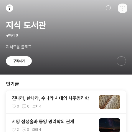
검색하기
티스토리
지식 도서관
구독자
0
지식모음 블로그
구독하기
신고하기 레이어
열기
인기글
진나라, 한나라, 수나라 시대의 사주명리학
0
0
조회
4
서양 점성술과 동양 명리학의 관계
2
0
조회
4