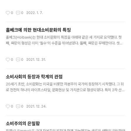
화의 중요한 개념이며, 오늘날에는 소비문화 연구에도 도입되었다. 오늘날 라이프스
타일은 소비문화를 이해하는 중요한 요인으로 연구되고 있다. 첫째, 라이프스타일을
작성시간
0
0
2022. 1. 7.
사회구조의 구성 및 변천에 관여하는 소비문화로써 분석하는 것이다. 라이프스타일
은 한 사람이 살아가는 방식, 혹은 자신의 삶을 구현하는 방식으로써 소비문화에서
주요한 부분을 차지하고 있다. 부르디외의 저서 『구별짓기』에 따르면 사람들은 문화
홀베크에 의한 현대소비문화의 특징
자본을 얼마나 소유하고 있는가에 따라 사회계급을 구성하고 그 체계 안에서 이동한
글 내용
다. 다시 말해 상품 구매를 비롯한 다양한 소비는 사회적 구조에 영향을 미친다..
홀베크(Holbaek)는 현대 소비문화의 특점을 아래와 같은 세 가지로 요약했다. 첫
째, 욕망의 형성은 이미 ‘필수’의 수준을 뛰어넘었다. 둘째, 욕망은 무제한이다. 셋째,
사람들이 늘 새로운 자극에 목말라 있다. 따라서 소비문화는 현대 소비 욕망의 표현
형이라고 볼 수 있다. 전통적인 욕망은 그 형태가 비교적인 안정적이었다. 수입에 맞
작성시간
0
0
2021. 12. 31.
게 지출하고, 사치를 멀리한다. 그러나 현대의 욕망은 유동적, 동태적이며 지속적으
로 커진다. 가령 오늘날의 신용 소비를 예로 들 수 있다. 신용 소비시대의 우리는 본인
의 수입보다 더한 지출에도 망설임이 없다. 전통적으로는 뚜렷했던 한계선이 더는 존
소비사회의 등장과 학계의 관점
재하지 않게 된 셈이다. 동서양을 막론하고 소비문화를 정의할 때는 부정적이고 비판
글 내용
적인 시선이 함께 해왔다. 더 나아가 '비판적인 ..
20세기 초반, 소비문화는 미국을 비롯한 자본주의 국가에 등장하기 시작했다. 그 뒤
로 천천히 하나의 라이프스타일, 문화현상 및 가치관으로 형성되었다. 특히 2차 산업
혁명 이후에 일부 자본주의 국가, 그중에서도 특히 미국은 비할 데 없었던 경제성장
기를 겪으며 미국식 자본주의 등장의 기반을 마련했다. 이렇게 소비문화는 본격적으
작성시간
0
0
2021. 12. 24.
로 대중문화의 일부가 되었고, 세계화의 물결을 타고 오늘날에는 세계적 문화 현상이
되었다. 세계 곳곳에서는 과시적 소비와 금전지상주의 등이 나타났고, 국가 내부에서
는 사회적 미국화가 나타났다. 이로 인해 소비문화는 전 세계적인 비판을 받게 되었
소비주의의 은밀함
다. 이에 따라 사회적 소비문화에 관한 연구도 활발해지고 있다. 소비문화는 전통적
글 내용
으로 경제학 및 정치학 분야의 연구과제이며, 대중문화 및 정체성의..
짐멜(G.Simmel)은 근대 자본주의 발전과 함께 가능해지는 새로운 생활의 양식화와