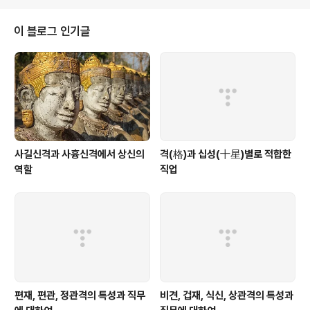
이 블로그 인기글
사길신격과 사흉신격에서 상신의
격(格)과 십성(十星)별로 적합한
역할
직업
편재, 편관, 정관격의 특성과 직무
비견, 겁재, 식신, 상관격의 특성과