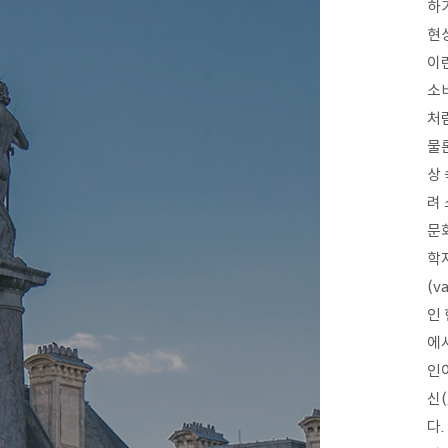
하
현
이
소
처
물
상
려
문
학
(v
인
에
인
신
다