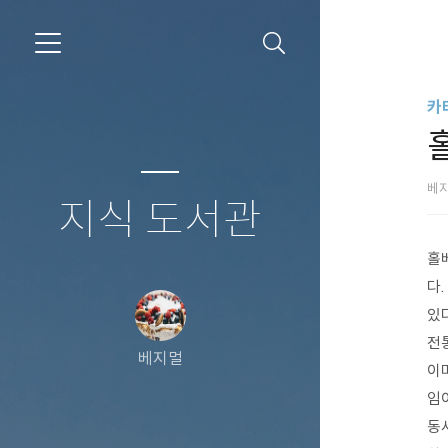
카
베
지식 도서관
홀베
다.
있다
전
베지멀
이
임
동