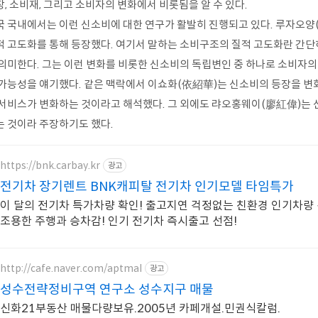
, 소비재, 그리고 소비자의 변화에서 비롯됨을 알 수 있다.
국 국내에서는 이런 신소비에 대한 연구가 활발히 진행되고 있다. 루자오양
적 고도화를 통해 등장했다. 여기서 말하는 소비구조의 질적 고도화란 간단
 의미한다. 그는 이런 변화를 비롯한 신소비의 독립변인 중 하나로 소비자의
 가능성을 얘기했다. 같은 맥락에서 이쇼화(依紹華)는 신소비의 등장을 변
 서비스가 변화하는 것이라고 해석했다. 그 외에도 랴오홍웨이(廖紅偉)는 
는 것이라 주장하기도 했다.
https://bnk.carbay.kr
광고
전기차 장기렌트 BNK캐피탈 전기차 인기모델 타임특가
이 달의 전기차 특가차량 확인! 출고지연 걱정없는 친환경 인기차량 선
조용한 주행과 승차감! 인기 전기차 즉시출고 선점!
http://cafe.naver.com/aptmal
광고
성수전략정비구역 연구소 성수지구 매물
신화21부동산 매물다량보유.2005년 카페개설.민권식칼럼.