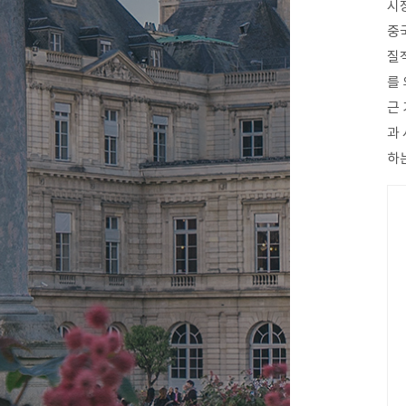
시장
중
질
를
근
과
하