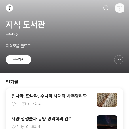
검색하기
티스토리
지식 도서관
구독자
0
지식모음 블로그
구독하기
신고하기 레이어
열기
인기글
진나라, 한나라, 수나라 시대의 사주명리학
0
0
조회
4
서양 점성술과 동양 명리학의 관계
2
0
조회
4