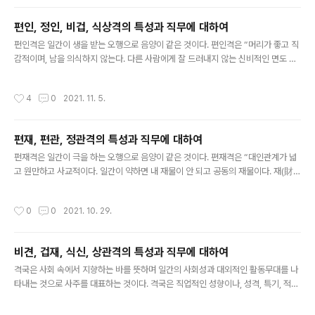
지식·기술·자격증을 지니고 안정된 고정 사업을 하는 것이 좋다. 관성격은 명예를 중
요시하고 원리원칙을 준수하며 책임감이 필요한 직업환경이 중요하다. 관성격이 능
편인, 정인, 비겁, 식상격의 특성과 직무에 대하여
력을 발휘하기 어려운 환경에 처하면, 원칙을 고수하고 융통성이 부족하여 고집을 부
글 내용
리게 된다. 정신적인 스트레스와 관련이 많다. 군인·경찰·검찰·수사기..
펀인격은 일간이 생을 받는 오행으로 음양이 같은 것이다. 편인격은 “머리가 좋고 직
감적이며, 남을 의식하지 않는다. 다른 사람에게 잘 드러내지 않는 신비적인 면도 있
으며, 비현실적인 면도 있다. 호기심이 많으며 한 곳에 몰두하면 전문가가 될 수도 있
으나, 변덕스럽기도 하고 게으르며 기회주의자 기질도 있다. 한 가지에 만족하지 못
작성시간
4
0
2021. 11. 5.
하고 취미를 직업처럼 삼아서 두 가지 일을 한다.”. “편재나 정재로 제화가 되는지를
살펴야 하는데, 일간이 신약하면 편인이 하나만 있어도 정인처럼 작용하므로 극제가
불필요하다. 임기응변, 두뇌 회전, 눈치가 빠르고 순발력, 기회 포착에도 빠르다. 호기
편재, 편관, 정관격의 특성과 직무에 대하여
심이 강하고 특화된 방면에 몰두할 전문가적 소질이 있다. 편인격이 편재가 있어서
글 내용
잘 정화가 되면 정인격보다 좋다. 재성이 없는 편인..
펀재격은 일간이 극을 하는 오행으로 음양이 같은 것이다. 편재격은 “대인관계가 넓
고 원만하고 사교적이다. 일간이 약하면 내 재물이 안 되고 공동의 재물이다. 재(財)
는 내가 극(剋)을 하는 것이고 사용하는 것이며 정관을 생을 해주는 것이니 아름답
다. 편재격은 하고 싶은 일도 많고, 대인관계가 넓고 원만하며 사교적이다. 관성이 없
작성시간
0
0
2021. 10. 29.
는 편재는 내 것이 되기 힘들며, 관성을 용신으로 사용할 경우 금융계통 관리직의 직
장생활이 좋다. 편재격에서 식상, 특히 식신을 쓰는 경우 사업가 기질이 있다.” 주변
의 사물·환경을 빨리 파악하며 계산 능력이 빠르고 일을 즐기고 돈에 대한 안목이 있
비견, 겁재, 식신, 상관격의 특성과 직무에 대하여
다. 편재격은 모험적, 도전적, 사교성, 유통성, 흡수성 강함, 목표 달성, 통제와 관리,
글 내용
경영성과에 참여하는 직무 속성 분야에서 종사..
격국은 사회 속에서 지향하는 바를 뜻하며 일간의 사회성과 대외적인 활동무대를 나
타내는 것으로 사주를 대표하는 것이다. 격국은 직업적인 성향이나, 성격, 특기, 적성
등의 분야에 큰 영향을 미치고 있다. 십성은 일간의 생극 관계를 비교하여 특성을 분
석하는 것으로 협의적 함의를 지니지만 격국은 사주 원국의 일간을 비롯한 나머지 7