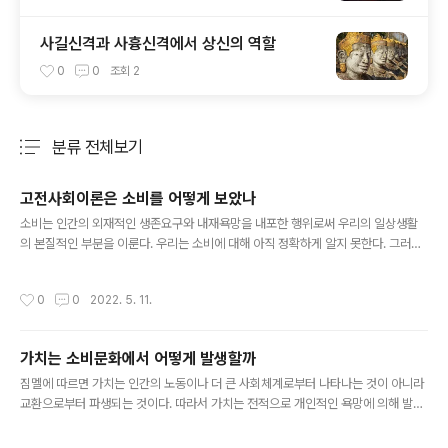
사길신격과 사흉신격에서 상신의 역할
0
0
조회
2
분류 전체보기
주요 글 목록
고전사회이론은 소비를 어떻게 보았나
글 내용
소비는 인간의 외재적인 생존요구와 내재욕망을 내포한 행위로써 우리의 일상생활
의 본질적인 부분을 이룬다. 우리는 소비에 대해 아직 정확하게 알지 못한다. 그러나
우리는 우리 자신이 소비사회에 살고 있다고 자연스레 받아들인다. 하지만 소비란 개
념 자체와 소비사회가 동등한 층위의 개념은 아니다. 소비사회는 소비주의를 이데올
작성시간
0
0
2022. 5. 11.
로기로 삼고 있는 사회형태다. 다시 말해서, 소비주의의 등장은 소비를 이론화한 중
요한 연결점이다. 전통적으로 소비는 물자를 사용하거나 소모하는 것을 의미한다. 그
러다 인류가 부족-집단 사회를 구성한 이후로는 가치창출 혹은 사회의 구성에 깊숙
가치는 소비문화에서 어떻게 발생할까
이 연관된 개념이 되었다. 오늘날 사회의 비약적 발전과 함께 사회의 구성요소 중 하
글 내용
나인 소비는 다양한 학자들의 관심 영역으로 떠올랐다. 마르크스의 관점에 ..
짐멜에 따르면 가치는 인간의 노동이나 더 큰 사회체계로부터 나타나는 것이 아니라
교환으로부터 파생되는 것이다. 따라서 가치는 전적으로 개인적인 욕망에 의해 발생
한다고 할 수 있다. 여기서 말하는 가치는 주로 경제학적 ‘가치’ 이론에서 출발한다.
경제학의 가치 담론은 사회는 개인으로 구성되어 있다는 것을 전제로 한다. 개인은