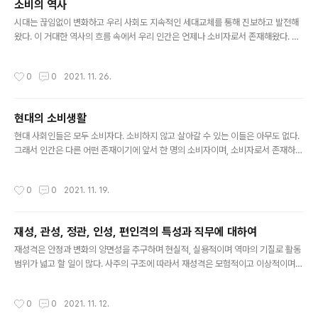
소비의 역사
리적 요소 사이의 복잡한 상호작용 때문에 결정된다. 즉 소비자는 문화적 존재인 동
글 내용
시에 생리적 존재라고 할 수 있다. 문화적 환경에 따라 소비와 관련..
시대는 끊임없이 변화하고 우리 사회도 지속적인 세대교체를 통해 진보하고 발전해
왔다. 이 거대한 역사의 흐름 속에서 우리 인간은 언제나 소비자로서 존재해왔다. 여
기서 소비는 단순한 구매 행동의 의미에 국한되지 않고 사회문화적으로 부여된 이미
지가 사물의 가치를 변화시키는 구조 그 자체를 의미하다. 따라서 소비의 개념은 인
작성시간
0
0
2021. 11. 26.
류사회의 특성을 가장 잘 반영하는 단어이며, 우리는 모두 소비자라는 신념 아래에서
살아가기에 마치 소비라는 종교적 추종 의식을 가지고 살아간다고 말할 수 있다. 또
한, 우리는 타인과 구별되고자 하는 욕망을 지니고 있다. 소비를 추종하기에 현대 사
현대의 소비생활
회에서는 개성의 표현 역시 소비를 통해 표현된다. 역설적인 사실은 타인과 구별되기
글 내용
위해 행하는 소비는 우리를 더욱 획일화한다는 점이다. 장 보드리야르..
현대 사회인들은 모두 소비자다. 소비하지 않고 살아갈 수 있는 이들은 아무도 없다.
그래서 인간은 다른 어떤 존재이기에 앞서 한 명의 소비자이며, 소비자로서 존재하는
것이 곧 우리의 권리이자 의무가 된 것이다. 불안한 현대 사회에서 소비는 우리의 욕
망과 목표를 사로잡았다. 많은 인간에게 있어 이제 ‘살아가면서 무엇을 이루어내는
작성시간
0
0
2021. 11. 19.
가?’보다는 ‘무엇을 소비하는 삶을 사느냐?’가 더 중요한 문제가 되었다. 무엇인가를
소비한다는 것은 자신을 표현하는 것과 같은 의미가 되었다. 우리는 생존을 위해 끊
임없이 자원을 소모한다. 생존을 위해 필연적으로 발생하는 자원 소모는 소비라는 개
재성, 관성, 정관, 인성, 편인격의 특성과 직무에 대하여
념으로 얼마든지 치환될 수 있다. 소비는 우리의 타고난 기질이자 천성에 맞닿아 있
글 내용
다고 볼 수 있으며. 소비 행위는 역사상 가장 오래된 인간..
재성격은 안정과 변화의 양면성을 추구하며 현실적, 실용적이며 역마의 기질로 활동
범위가 넓고 할 일이 많다. 사주의 구조에 따라서 재성격은 모험적이고 이상적이며
개방적인 성향이 더 강해 대인관계가 넓고 원만하고 사교적인 면과 모험 변화를 싫어
하며 소신과 환경과의 조화를 우선시하는 경향이 강하게 나타날 수도 있다. 무역업,
작성시간
0
0
2021. 11. 12.
사업 등에 소질을 보이거나 사주 구조에 따라서는 경리·재무·금융부문의 직장생활,