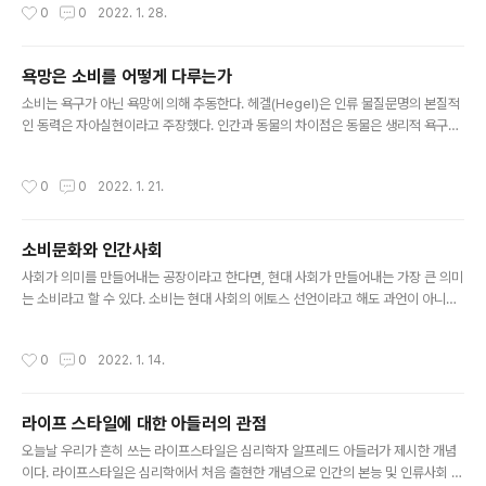
작성시간
0
0
2022. 1. 28.
특정 대상을 얻기 위해 그에 상응하는 비용을 지불해야 한다. 이때, 대상에 대한 욕망
의 크기가 클수록 개인이 지불할 수 있다고 생각하는 금액의 최고치가 높아진다. 따
라서 특정 물품의 가치는 해당 물품을 욕망하는 개인들의 욕망의 크기에 따라 달라진
욕망은 소비를 어떻게 다루는가
다. ‘가치’ 혹은 ‘가치체계’에 관한 담론은 철학이나 사회학 분야에서 오랜 기간 연구
글 내용
되었다. 사회학은 가치를 인간의 삶에 있어 궁극적으로 옳..
소비는 욕구가 아닌 욕망에 의해 추동한다. 헤겔(Hegel)은 인류 물질문명의 본질적
인 동력은 자아실현이라고 주장했다. 인간과 동물의 차이점은 동물은 생리적 욕구를
만족한 후에 더 이상 상위 단계의 욕구가 없지만 인간은 끊임없이 새로운 욕구를 추
구한다는 것이다. 이는 라캉의 욕망이론에서도 확인할 수 있다. 라캉은 익히 인간에
작성시간
0
0
2022. 1. 21.
게서는 욕구는 배제되고 욕망만이 남았다고 지적한 적 있다. 그에 따르면 인간의 욕
구에서 필요를 빼면 욕망이 남는다. 바꿔서 말하자면 인간은 필요를 충족하는 것만으
로는 절대로 욕구의 충족 상태에 다다를 수 없다. 생물학적이고 본능적인, 즉 생존의
소비문화와 인간사회
욕구가 충족된 뒤에도 욕망이란 여집합이 남기 때문이다. 인간의 이러한 욕망은 외적
글 내용
대상을 향하는 것으로, 원하는 것은 자신의 것으로 만들고자 ..
사회가 의미를 만들어내는 공장이라고 한다면, 현대 사회가 만들어내는 가장 큰 의미
는 소비라고 할 수 있다. 소비는 현대 사회의 에토스 선언이라고 해도 과언이 아니다.
오늘날 소비는 인간다운 삶을 위한 우리 자신과 세상에 대한 성찰이다. 그런 의미에
서 장 보드리야르는 현대 사회를 ‘소비사회’로 명명한 바가 있다. 또한, 사회의 역할
작성시간
0
0
2022. 1. 14.
중 의미 있는 삶을 배양하는 온상의 역할은 필수적이며 불가결하고, 그런 맥락에서
소비사회라는 온상 밑의 모든 인간, 더 나아가 모든 살아있는 생물들은 ‘소비’하는 삶
을 살게 된다. 과거 인류가 유목 생활을 버리고 농경 생활을 시작한 것처럼 오늘날 우
라이프 스타일에 대한 아들러의 관점
리는 소비사회에 진입하면서 노동의 삶보다 소비하는 삶이 더 중요한 사회로 진입하
글 내용
게 되었다. 소비사회라는 용어는 곧 사회의 모든 구성..
오늘날 우리가 흔히 쓰는 라이프스타일은 심리학자 알프레드 아들러가 제시한 개념
이다. 라이프스타일은 심리학에서 처음 출현한 개념으로 인간의 본능 및 인류사회 문