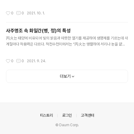
천미에서는 “戊土는 단단하고 무거우니 그 자체로 중도를 지키며 올바르다. 고요하
면 기(氣)를 거두고 동하여 기(氣)를 열어 만물을 관장한다. 水로서 윤택해지면 만물
작성시간
0
0
2021. 10. 1.
을 생하고, 火로서 조열 하면, 만물이 병든다. 만약 간곤(艮坤)에 있으면 충(寅申沖)
을 두려워하니 당연히 고요하여야 한다."고 하였다. 戊는 "적당한 열기를 안으로 품
고 있으며 중도지기의 상으로 사계절을 두루 살핀다. 춘하(春夏)에는 기가 열려서 만
사주명조 속 화일간(병, 정)의 특성
물을 성장시키고 추동(秋冬)은 기가 모여서 만물을 수렴한다. 적당한 수분은 戊에서
글 내용
만물의 성장에 유익하지만, 지나치게 열기가 많은 건조..
丙火는 태양에 비유되어 빛의 밝음과 따뜻한 열기를 제공하여 생명체를 기르는데 사
계절마다 작용력은 다르다. 적천수천미에서는 "丙火는 맹렬하여 서리나 눈을 얕잡
아보고 업신여긴다. 능히 庚金을 제련시킬 수 있으나 辛金을 만나면 도리어 두려워
한다(丙申合水). 土의 무리에게 자애를 베풀며, 水가 날뛰어도 절개를 드러낸다.
작성시간
0
0
2021. 9. 24.
寅午戌 화국(火局)을 이루고 있을 때 甲木이 오면 모든 것을 태워 없앤다."고 하였
다. 丙은 태양에 비유되어 밝은 빛으로 어둠을 밝게 하는 힘이 있으니 희망적인 메시
지를 준다. 또한 예(禮)를 표상하여 예의범절을 중요시하는데 화기가 적절하지 못하
더보기
면 무례를 범할 수 있다. 丙은 "사물의 동작이나 형상을 관찰해서 보고 배우는 능력
이 탁월하다. 밖으로 펼치고 활동하는 것이니 사회에 적극적으로 참여한다..
의안내
티스토리
로그인
고객센터
© Daum Corp.