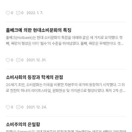
화의 중요한 개념이며, 오늘날에는 소비문화 연구에도 도입되었다. 오늘날 라이프스
타일은 소비문화를 이해하는 중요한 요인으로 연구되고 있다. 첫째, 라이프스타일을
작성시간
0
0
2022. 1. 7.
사회구조의 구성 및 변천에 관여하는 소비문화로써 분석하는 것이다. 라이프스타일
은 한 사람이 살아가는 방식, 혹은 자신의 삶을 구현하는 방식으로써 소비문화에서
주요한 부분을 차지하고 있다. 부르디외의 저서 『구별짓기』에 따르면 사람들은 문화
홀베크에 의한 현대소비문화의 특징
자본을 얼마나 소유하고 있는가에 따라 사회계급을 구성하고 그 체계 안에서 이동한
글 내용
다. 다시 말해 상품 구매를 비롯한 다양한 소비는 사회적 구조에 영향을 미친다..
홀베크(Holbaek)는 현대 소비문화의 특점을 아래와 같은 세 가지로 요약했다. 첫
째, 욕망의 형성은 이미 ‘필수’의 수준을 뛰어넘었다. 둘째, 욕망은 무제한이다. 셋째,
사람들이 늘 새로운 자극에 목말라 있다. 따라서 소비문화는 현대 소비 욕망의 표현
형이라고 볼 수 있다. 전통적인 욕망은 그 형태가 비교적인 안정적이었다. 수입에 맞
작성시간
0
0
2021. 12. 31.
게 지출하고, 사치를 멀리한다. 그러나 현대의 욕망은 유동적, 동태적이며 지속적으
로 커진다. 가령 오늘날의 신용 소비를 예로 들 수 있다. 신용 소비시대의 우리는 본인
의 수입보다 더한 지출에도 망설임이 없다. 전통적으로는 뚜렷했던 한계선이 더는 존
소비사회의 등장과 학계의 관점
재하지 않게 된 셈이다. 동서양을 막론하고 소비문화를 정의할 때는 부정적이고 비판
글 내용
적인 시선이 함께 해왔다. 더 나아가 '비판적인 ..
20세기 초반, 소비문화는 미국을 비롯한 자본주의 국가에 등장하기 시작했다. 그 뒤
로 천천히 하나의 라이프스타일, 문화현상 및 가치관으로 형성되었다. 특히 2차 산업
혁명 이후에 일부 자본주의 국가, 그중에서도 특히 미국은 비할 데 없었던 경제성장
기를 겪으며 미국식 자본주의 등장의 기반을 마련했다. 이렇게 소비문화는 본격적으
작성시간
0
0
2021. 12. 24.
로 대중문화의 일부가 되었고, 세계화의 물결을 타고 오늘날에는 세계적 문화 현상이
되었다. 세계 곳곳에서는 과시적 소비와 금전지상주의 등이 나타났고, 국가 내부에서
는 사회적 미국화가 나타났다. 이로 인해 소비문화는 전 세계적인 비판을 받게 되었
소비주의의 은밀함
다. 이에 따라 사회적 소비문화에 관한 연구도 활발해지고 있다. 소비문화는 전통적
글 내용
으로 경제학 및 정치학 분야의 연구과제이며, 대중문화 및 정체성의..
짐멜(G.Simmel)은 근대 자본주의 발전과 함께 가능해지는 새로운 생활의 양식화와