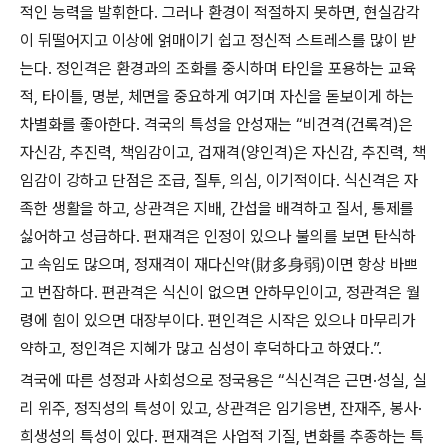
적인 능력을 발휘한다. 그러나 환경이 적절하지 못하면, 현실감각
이 뒤떨어지고 이상에 얽매이기 쉽고 정신적 스트레스를 많이 받
는다. 정인격은 환경과의 조화를 중시하며 타인을 포용하는 교육
적, 타이틀, 명분, 체면을 중요하게 여기며 자신을 돋보이게 하는
차별화를 좋아한다. 격국의 특성을 안성재는 “비견격(건록격)은
자신감, 추진력, 책임감이고, 겁재격(양인격)은 자신감, 추진력, 책
임감이 강하고 단점은 조급, 질투, 의심, 이기적이다. 식신격은 자
족한 생활을 하고, 상관격은 지배, 간섭을 배격하고 질서, 통제를
싫어하고 성급하다. 편재격은 인정이 있으나 불의를 보면 탄식하
고 속임도 많으며, 정재격이 재다신약(財多身弱)이면 항상 바쁘
고 번잡하다. 편관격은 식신이 없으면 안하무인이고, 정관격은 월
령에 힘이 있으면 대장부이다. 편인격은 시작은 있으나 마무리가
약하고, 정인격은 지혜가 많고 심성이 후덕하다고 하였다.”.
격국에 따른 성정과 사회성으로 정국용은 “식신격은 근면·성실, 실
리 위주, 정직성의 특성이 있고, 상관격은 임기응변, 잔재주, 봉사·
희생성의 특성이 있다. 편재격은 사업적 기질, 변화를 추종하는 특