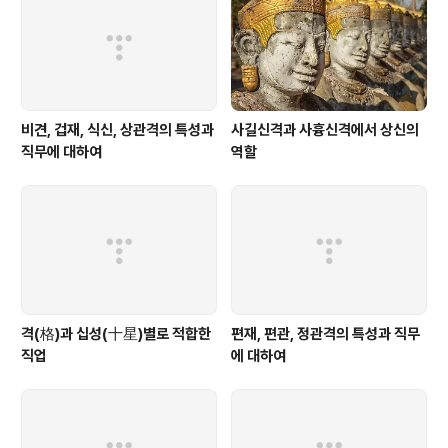
비견, 겁재, 식신, 상관격의 특성과
사길신격과 사흉신격에서 상신의
직무에 대하여
역할
격(格)과 십성(十星)별로 적합한
편재, 편관, 정관격의 특성과 직무
직업
에 대하여