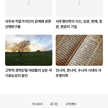
사주와 직업가치간의 관계에 관한
사주명리학의 식신, 상관, 편재, 정
선행연구들
관, 편관의 기질
고학력 경력단절 여성들의 낮은 자
진나라, 한나라, 수나라 시대의 사
기효능감의 원인
주명리학
의안내
티스토리
로그인
고객센터