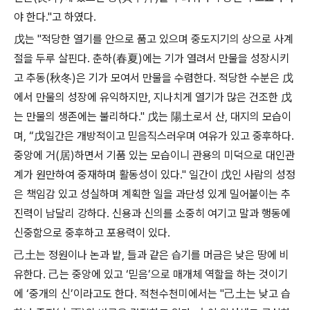
야 한다."고 하였다.
戊는 "적당한 열기를 안으로 품고 있으며 중도지기의 상으로 사계
절을 두루 살핀다. 춘하(春夏)에는 기가 열려서 만물을 성장시키
고 추동(秋冬)은 기가 모여서 만물을 수렴한다. 적당한 수분은 戊
에서 만물의 성장에 유익하지만, 지나치게 열기가 많은 건조한 戊
는 만물의 생존에는 불리하다." 戊는 陽土로서 산, 대지의 모습이
며, “戊일간은 개방적이고 믿음직스러우며 여유가 있고 중후하다.
중앙에 거(居)하면서 기품 있는 모습이니 관용의 미덕으로 대인관
계가 원만하여 중재하며 활동성이 있다." 일간이 戊인 사람의 성정
은 책임감 있고 성실하며 계획한 일을 과단성 있게 밀어붙이는 추
진력이 남달리 강하다. 신용과 신의를 소중히 여기고 말과 행동에
신중함으로 중후하고 포용력이 있다.
己土는 정원이나 논과 밭, 들과 같은 습기를 머금은 낮은 땅에 비
유한다. 己는 중앙에 있고 ‘믿음’으로 매개체 역할을 하는 것이기
에 ‘중개의 신’이라고도 한다. 적천수천미에서는 "己土는 낮고 습