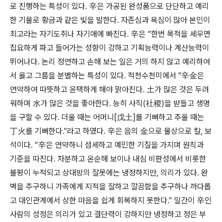
로 진행하는 특성이 있다. 辛은 가공된 완성품으로 단단하고 예리
한 기물로 황금과 같은 빛을 발한다. 자존심과 욕심이 많아 본인이
최고라는 자기도취나 자기애에 빠진다. 辛은 “한번 목적을 세우면
집요하게 파고 들어가는 성향이 강하고 기획능력이나 계산능력이
뛰어나다. 논리 정연하고 손해 보는 일은 거의 하지 않고 예리하여
서 옳고 그름을 분별하는 특성이 있다. 적천수천미에서 "辛金은
연약하여 따뜻하고 윤택하게 해야 맑아진다. 土가 많은 것은 두려
워하며 水가 많은 것을 좋아한다. 능히 사직(社稷)을 받들고 생명
을 구할 수 있다. 더울 때는 어머니[戊土]를 기뻐하고 추울 때는
丁火를 기뻐한다."라고 하였다. 辛은 음의 金으로 물상으로 칼, 보
석이다. “辛은 연약하니 섬세하고 예민한 기질을 가지며 원칙과
기준을 따진다. 차분하고 온순해 보이나 내심 비판성에서 비롯한
불평이 누적되고 상대방의 잘못에는 냉정하지만, 의리가 있다. 완
벽을 추구하니 가족에게 지적을 잘하고 깔끔함을 추구하나 까다롭
고 대인관계에서 상한 마음을 쉽게 회복하지 못한다." 일간이 辛인
사람의 성정은 의리가 있고 결단력이 강하지만 냉정하고 정은 부