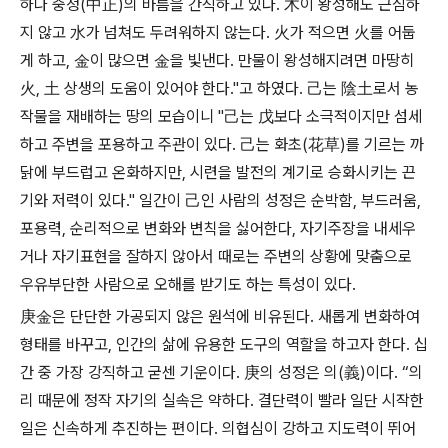
하나 중정(中正)의 바름을 간직하고 있다. 木이 왕성해도 근심하
지 않고 水가 넘쳐도 두려워하지 않는다. 火가 적으면 火를 어둡
게 하고, 金이 많으면 金을 빛낸다. 만물이 왕성해지려면 마땅히
火, 土 상생의 도움이 있어야 한다."고 하였다. 己는 陰土로서 농
작물을 재배하는 땅의 모습이니 "己는 戊보다 소극적이지만 섬세
하고 주변을 포용하고 주관이 있다. 己는 화초(花草)를 기르는 까
닭에 부드럽고 온화하지만, 시련을 발전의 계기로 승화시키는 끈
기와 저력이 있다." 일간이 己인 사람의 성정은 순박함, 부드러움,
포용력, 순리적으로 변화와 변칙을 싫어한다, 자기주장을 내세우
거나 자기표현을 잘하지 않아서 때로는 주변의 상황에 맞춤으로
우유부단한 사람으로 오해를 받기도 하는 특성이 있다.
庚金은 단단한 가공되지 않은 원석에 비유된다. 새롭게 변화하여
형태를 바꾸고, 인간의 삶에 유용한 도구의 역할을 하고자 한다. 십
간 중 가장 강직하고 굳센 기운이다. 庚의 성정은 의(義)이다. “의
리 때문에 정작 자기의 실속은 약하다. 결단력이 빨라 일단 시작한
일은 신속하게 추진하는 편이다. 의협심이 강하고 지도력이 뛰어