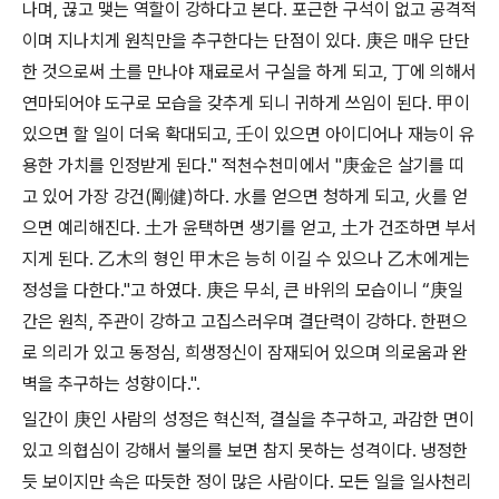
나며, 끊고 맺는 역할이 강하다고 본다. 포근한 구석이 없고 공격적
이며 지나치게 원칙만을 추구한다는 단점이 있다. 庚은 매우 단단
한 것으로써 土를 만나야 재료로서 구실을 하게 되고, 丁에 의해서
연마되어야 도구로 모습을 갖추게 되니 귀하게 쓰임이 된다. 甲이
있으면 할 일이 더욱 확대되고, 壬이 있으면 아이디어나 재능이 유
용한 가치를 인정받게 된다." 적천수천미에서 "庚金은 살기를 띠
고 있어 가장 강건(剛健)하다. 水를 얻으면 청하게 되고, 火를 얻
으면 예리해진다. 土가 윤택하면 생기를 얻고, 土가 건조하면 부서
지게 된다. 乙木의 형인 甲木은 능히 이길 수 있으나 乙木에게는
정성을 다한다."고 하였다. 庚은 무쇠, 큰 바위의 모습이니 “庚일
간은 원칙, 주관이 강하고 고집스러우며 결단력이 강하다. 한편으
로 의리가 있고 동정심, 희생정신이 잠재되어 있으며 의로움과 완
벽을 추구하는 성향이다.".
일간이 庚인 사람의 성정은 혁신적, 결실을 추구하고, 과감한 면이
있고 의협심이 강해서 불의를 보면 참지 못하는 성격이다. 냉정한
듯 보이지만 속은 따듯한 정이 많은 사람이다. 모든 일을 일사천리