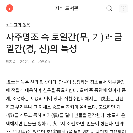
검색하기
지식 도서관
티스토리
카테고리 없음
사주명조 속 토일간(무, 기)과 금
일간(경, 신)의 특성
베지멀
2021. 10. 1. 09:06
戊土는 높은 산의 형상이다. 만물이 생장하는 장소로서 외부환경
에 적절히 대응하며 신용을 중요시한다. 오행 중 중앙에 있어서 중
개, 조절하는 포용의 덕이 있다. 적천수천미에서는 “戊土는 단단
하고 무거우니 그 자체로 중도를 지키며 올바르다. 고요하면 기
(氣)를 거두고 동하여 기(氣)를 열어 만물을 관장한다. 水로서 윤
택해지면 만물을 생하고, 火로서 조열 하면, 만물이 병든다. 만약
간곤(艮坤)에 있으면 충(寅申沖)을 두려워하니 당연히 고요하여